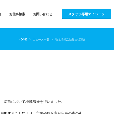
スタッフ専用マイページ
介
お仕事検索
お問い合わせ
HOME
ニュース一覧
地域清掃活動報告(広島)
日、広島において地域清掃を行いました。
で展開することにより、市民や観光客が広島の夜の街